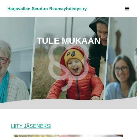
Siirry
Harjavallan Seudun Reumayhdistys ry
Vali
sivun
sisältöön
TULE MUKAAN
LIITY JÄSENEKSI