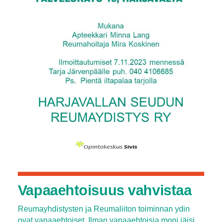
Vapaaehtoisuus vahvistaa
Reumayhdistysten ja Reumaliiton toiminnan ydin
ovat vapaaehtoiset. Ilman vapaaehtoisia moni jäisi